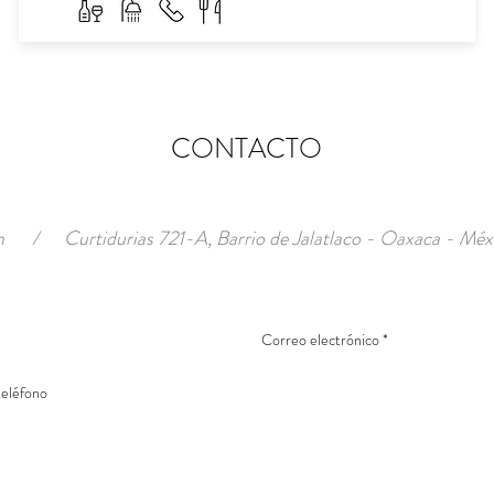
CONTACTO
m
/
Curtidurias 721-A, Barrio de Jalatlaco - Oaxaca - Méx