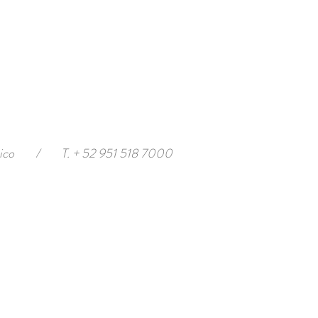
ico
/
T. + 52 951 518 7000